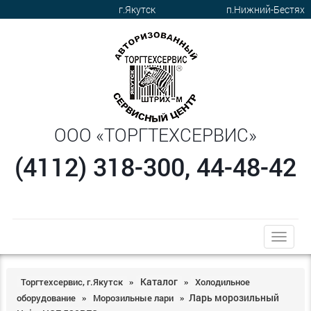
г.Якутск
п.Нижний-Бестях
ООО «ТОРГТЕХСЕРВИС»
(4112) 318-300, 44-48-42
trk
Каталог
Торгтехсервис, г.Якутск
Холодильное
»
»
Ларь морозильный
оборудование
Морозильные лари
»
»