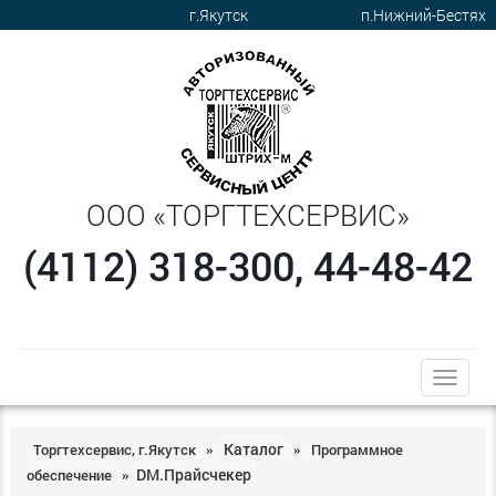
г.Якутск
п.Нижний-Бестях
ООО «ТОРГТЕХСЕРВИС»
(4112) 318-300, 44-48-42
trk
Каталог
Торгтехсервис, г.Якутск
Программное
»
»
DM.Прайсчекер
обеспечение
»