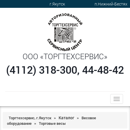
г.Якутск
п.Нижний-Бестях
ООО «ТОРГТЕХСЕРВИС»
(4112) 318-300, 44-48-42
trk
Каталог
Торгтехсервис, г.Якутск
Весовое
»
»
оборудование
Торговые весы
»